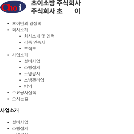
초이만의 경쟁력
회사소개
회사소개 및 연혁
각종 인증서
조직도
사업소개
설비사업
소방설계
소방공사
소방관리업
방염
주요공사실적
오시는길
menu
사업
소개
toggle
설비사업
소방설계