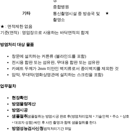
장
종합병원
기타
★
통신촬영시설 중 방송국 및
촬영소
★ : 면적제한 없음
기준(면적) : 영업장으로 사용하는 바닥면적의 합계
방염처리 대상 물품
창문에 설치하는 커튼류 (블라인드를 포함)
전시용 합판 또는 섬유판, 무대용 합판 또는 섬유판
카페트 두께가 2mm 미만인 벽지류로서 종이벽지를 제외한 것
암막, 무대막(영화상영관에 설치하는 스크린을 포함)
업무절차
현장확인
방염물량계산
방염시공
샘플절취
샘플절취는 방염시공 완료 후(방염처리업체 + 기술인력 + 주소 + 상호
+ 대표자 성함) 싸인 후 사진 촬영과 함께 샘플절취를 한다.
방염성능검사신청
법적처리기간 10일