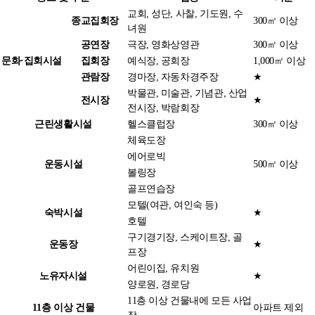
교회, 성단, 사찰, 기도원, 수
종교집회장
300㎡ 이상
녀원
공연장
극장, 영화상영관
300㎡ 이상
문화·집회시설
집회장
예식장, 공회장
1,000㎡ 이상
관람장
경마장, 자동차경주장
★
박물관, 미술관, 기념관, 산업
전시장
★
전시장, 박람회장
근린생활시설
헬스클럽장
300㎡ 이상
체육도장
에어로빅
운동시설
500㎡ 이상
볼링장
골프연습장
모텔(여관, 여인숙 등)
숙박시설
★
호텔
구기경기장, 스케이트장, 골
운동장
★
프장
어린이집, 유치원
노유자시설
★
양로원, 경로당
11층 이상 건물내에 모든 사업
11층 이상 건물
아파트 제외