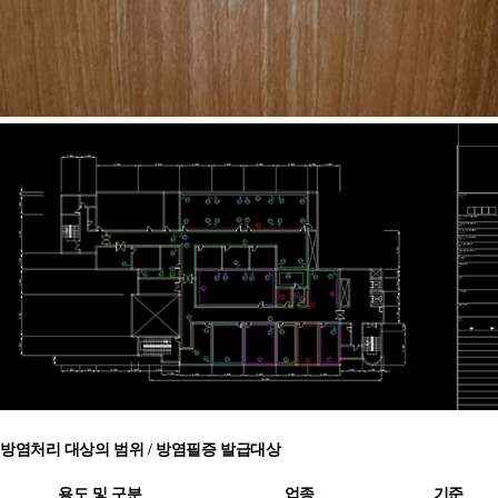
방염처리 대상의 범위 / 방염필증 발급대상
용도 및 구분
업종
기준